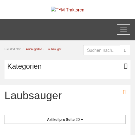
Toggl
naviga
Sie sind hier:
Anbaugeräte
Laubsauger
Kategorien
Laubsauger
Artikel pro Seite
20