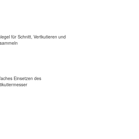
legel für Schnitt, Vertkutieren und
fsammeln
faches Einsetzen des
tikutiermesser