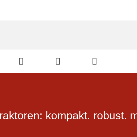
Blog
raktoren:
kompakt.
robust.
m