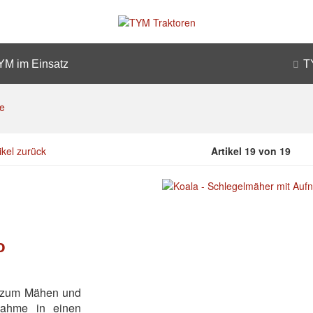
YM im Einsatz
T
e
ikel zurück
Artikel 19 von 19
o
d zum Mähen und
nahme in einen