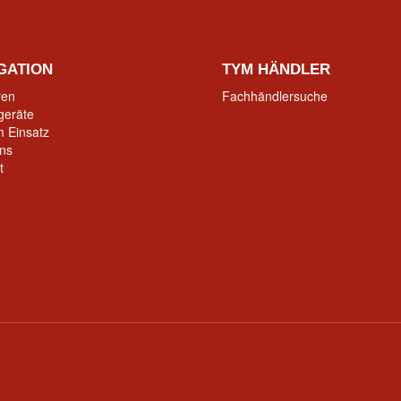
GATION
TYM HÄNDLER
ren
Fachhändlersuche
geräte
 Einsatz
ns
t