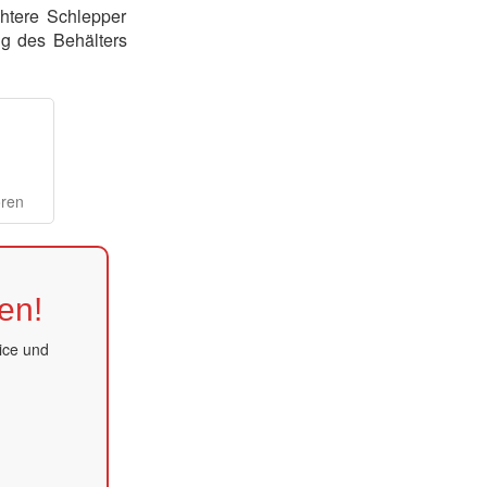
chtere Schlepper
ng des Behälters
oren
en!
ice und