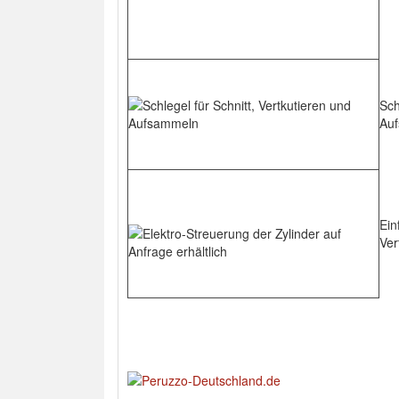
Sch
Au
Ein
Ver