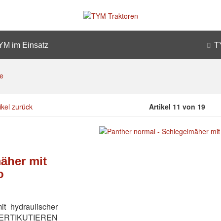
YM im Einsatz
T
e
ikel zurück
Artikel 11 von 19
äher mit
o
 hydraulischer
VERTIKUTIEREN