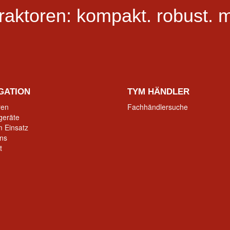
raktoren:
kompakt.
robust.
m
GATION
TYM HÄNDLER
ren
Fachhändlersuche
geräte
 Einsatz
ns
t