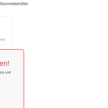
Sammelbehälter
oren
en!
ice und