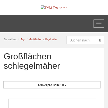
Toggl
naviga
Sie sind hier:
Tags
Großflächen schlegelmäher
Großflächen
schlegelmäher
Artikel pro Seite
20