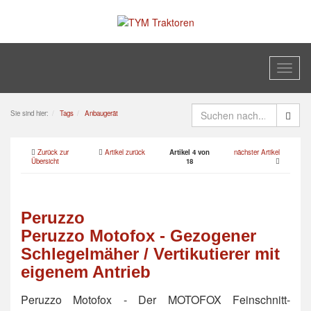
Toggl
naviga
Sie sind hier:
Tags
Anbaugerät
Zurück zur
Artikel zurück
Artikel 4 von
nächster Artikel
Übersicht
18
Peruzzo
Peruzzo Motofox - Gezogener
Schlegelmäher / Vertikutierer mit
eigenem Antrieb
Peruzzo Motofox - Der MOTOFOX Feinschnitt-