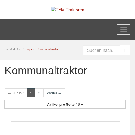
Toggl
naviga
Sie sind hier:
Tags
Kommunaltraktor
Kommunaltraktor
← Zurück
1
2
Weiter →
Artikel pro Seite
16