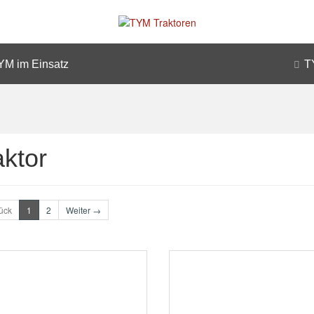
YM im Einsatz
T
aktor
ück
1
2
Weiter →