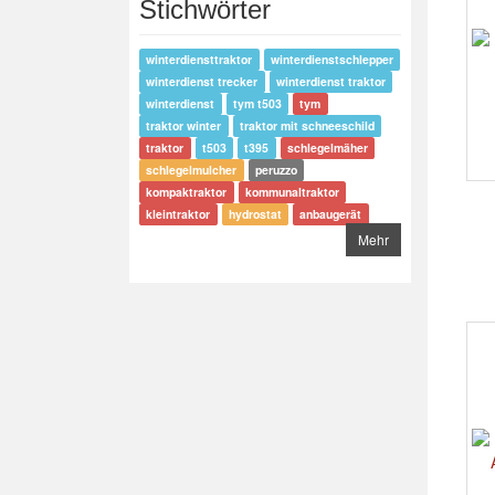
Stichwörter
winterdiensttraktor
winterdienstschlepper
winterdienst trecker
winterdienst traktor
winterdienst
tym t503
tym
traktor winter
traktor mit schneeschild
traktor
t503
t395
schlegelmäher
schlegelmulcher
peruzzo
kompaktraktor
kommunaltraktor
kleintraktor
hydrostat
anbaugerät
Mehr