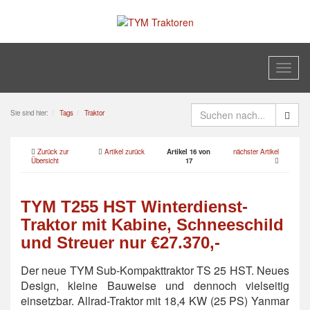
Toggl
naviga
Sie sind hier:
Tags
Traktor
Zurück zur
Artikel zurück
Artikel 16 von
nächster Artikel
Übersicht
17
TYM T255 HST Winterdienst-
Traktor mit Kabine, Schneeschild
und Streuer nur €27.370,-
Der neue TYM Sub-Kompakttraktor TS 25 HST. Neues
Design, kleine Bauweise und dennoch vielseitig
einsetzbar. Allrad-Traktor mit 18,4 KW (25 PS) Yanmar