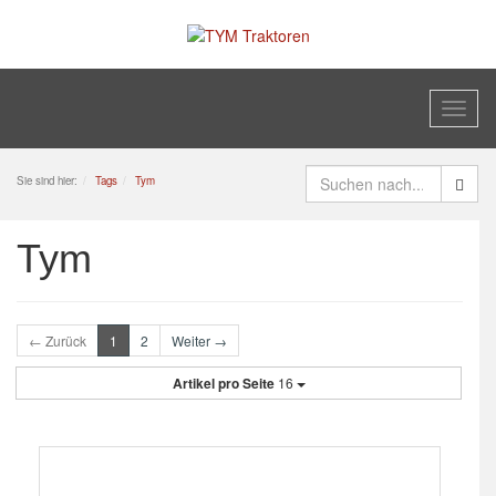
Toggl
naviga
Sie sind hier:
Tags
Tym
Tym
← Zurück
1
2
Weiter →
Artikel pro Seite
16