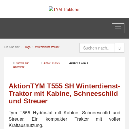
Toggl
naviga
Sie sind hier:
Tags
Winterdienst trecker
Zurück zur
Artikel zurück
Artikel 2 von 2
Übersicht
AktionTYM T555 SH Winterdienst-
Traktor mit Kabine, Schneeschild
und Streuer
Tym T555 Hydrostat mit Kabine, Schneeschild und
Streuer. Ein kompakter Traktor mit voller
Kraftausnutzung.